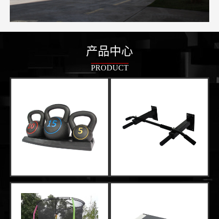
产品中心
PRODUCT