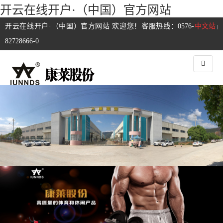
开云在线开户·（中国）官方网站
开云在线开户·（中国）官方网站 欢迎您！客服热线：0576-
中文站
|
82728666-0