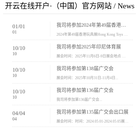
开云在线开户·（中国）官方网站 / News
我司将参加2024年第49届香港玩具展Hong Kong Toys & Games Fair 欢迎新···
01
/
01
01
2024年第49届香港玩具展Hong Kong Toys & Games Fair摊位号：5con-005展会时间：2024年1月8日-1月11日展会地址：香港会议展览中心...
我司将参加2025年印尼体育展
10
/
10
10
展会时间：2025年11月6日-9日展会地点 ：印尼会展中心...
我司将参加第138届广交会
10
/
10
10
展会时间：2025年10月31日-11月4日...
我司将参加第136届广交会
10
/
10
10
我司将参加第136届广交会...
我司将参加第135届广交会出口展
04
/
04
04
展会时间：时间：2024.05.01-2024.05.05展会地址：中国进出口商品交易会展馆福建康莱宝公司展位号12.1G37-38、H11-12，浙江康莱宝展位号17.1B23-24、C19-20...