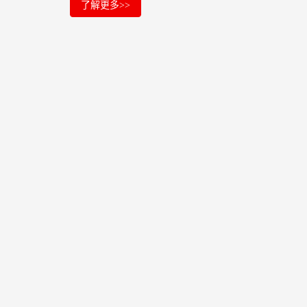
了解更多>>