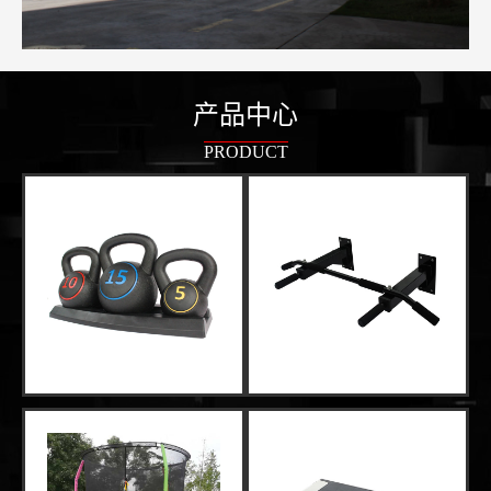
产品中心
PRODUCT