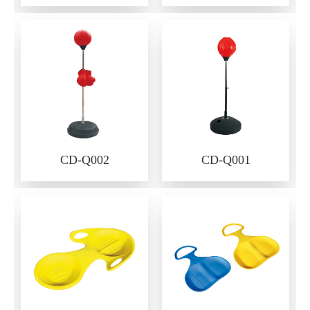
CD-Q002
CD-Q001