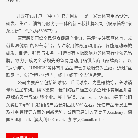
ABOUT
开云在线开户·（中国）官方网站 ，是一家集体育用品设计、
研发、生产、销售与服务于一体的新三板挂牌公司（股票简称“康
莱股份”，代码为830877）。
康莱股份围绕全民健身健康产业链，秉承“专注家庭体育，成
就世界健康”的经营宗旨，专注家用体育运动用品、智能运动器械
研发、制造、销售与服务，打造具有国际影响力的体育行业领先品
牌，致力于成为全球领先的体育运动用品供应商（品牌商）。以
“运动神”、“IUNNDS”等体育用品品牌营销及服务为主线，通过“互
联网+”，实行“境外+境内，线上+线下”全渠道运营。
公司主要产品包括篮球架、乒乓球桌、力量器械等，全球销
量均位居前列。
线下渠道，我们的客户涵盖众多全球体育用品知名
品牌商及世界500强企业。
线上渠道，Amazon
、Walmart等
平台相
关类目Top50中,我们的产品长期占比50%左右。凭借产品研发生产
及业务管理等方面的创新优势，公司已经进入了美国Academy、德
国Aldi和Lidl、澳大利亚K-mart、加拿大Canadian Tir···
了解更多>>