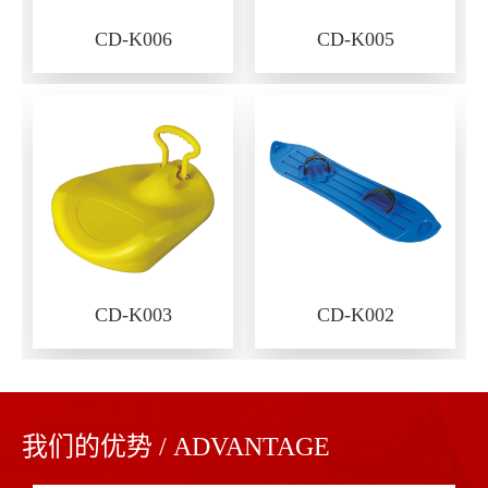
CD-K006
CD-K005
CD-K003
CD-K002
我们的优势 / ADVANTAGE