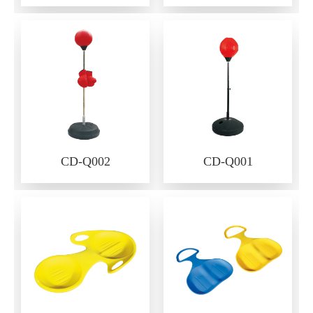
CD-Q002
CD-Q001