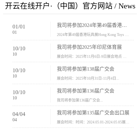
开云在线开户·（中国）官方网站 / News
我司将参加2024年第49届香港玩具展Hong Kong Toys & Games Fair 欢迎新···
01
/
01
01
2024年第49届香港玩具展Hong Kong Toys & Games Fair摊位号：5con-005展会时间：2024年1月8日-1月11日展会地址：香港会议展览中心...
我司将参加2025年印尼体育展
10
/
10
10
展会时间：2025年11月6日-9日展会地点 ：印尼会展中心...
我司将参加第138届广交会
10
/
10
10
展会时间：2025年10月31日-11月4日...
我司将参加第136届广交会
10
/
10
10
我司将参加第136届广交会...
我司将参加第135届广交会出口展
04
/
04
04
展会时间：时间：2024.05.01-2024.05.05展会地址：中国进出口商品交易会展馆福建康莱宝公司展位号12.1G37-38、H11-12，浙江康莱宝展位号17.1B23-24、C19-20...