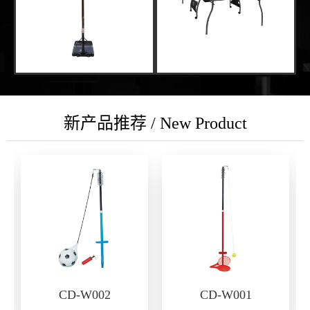
新产品推荐 / New Product
CD-W002
CD-W001