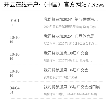
开云在线开户·（中国）官方网站 / News
我司将参加2024年第49届香港玩具展Hong Kong Toys & Games Fair 欢迎新···
01
/
01
01
2024年第49届香港玩具展Hong Kong Toys & Games Fair摊位号：5con-005展会时间：2024年1月8日-1月11日展会地址：香港会议展览中心...
我司将参加2025年印尼体育展
10
/
10
10
展会时间：2025年11月6日-9日展会地点 ：印尼会展中心...
我司将参加第138届广交会
10
/
10
10
展会时间：2025年10月31日-11月4日...
我司将参加第136届广交会
10
/
10
10
我司将参加第136届广交会...
我司将参加第135届广交会出口展
04
/
04
04
展会时间：时间：2024.05.01-2024.05.05展会地址：中国进出口商品交易会展馆福建康莱宝公司展位号12.1G37-38、H11-12，浙江康莱宝展位号17.1B23-24、C19-20...