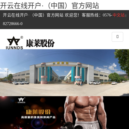
开云在线开户·（中国）官方网站
开云在线开户·（中国）官方网站 欢迎您！客服热线：0576-
中文站
|
82728666-0