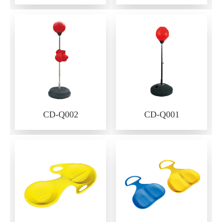
CD-Q002
CD-Q001