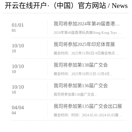
开云在线开户·（中国）官方网站 / News
我司将参加2024年第49届香港玩具展Hong Kong Toys & Games Fair 欢迎新···
01
/
01
01
2024年第49届香港玩具展Hong Kong Toys & Games Fair摊位号：5con-005展会时间：2024年1月8日-1月11日展会地址：香港会议展览中心...
我司将参加2025年印尼体育展
10
/
10
10
展会时间：2025年11月6日-9日展会地点 ：印尼会展中心...
我司将参加第138届广交会
10
/
10
10
展会时间：2025年10月31日-11月4日...
我司将参加第136届广交会
10
/
10
10
我司将参加第136届广交会...
我司将参加第135届广交会出口展
04
/
04
04
展会时间：时间：2024.05.01-2024.05.05展会地址：中国进出口商品交易会展馆福建康莱宝公司展位号12.1G37-38、H11-12，浙江康莱宝展位号17.1B23-24、C19-20...