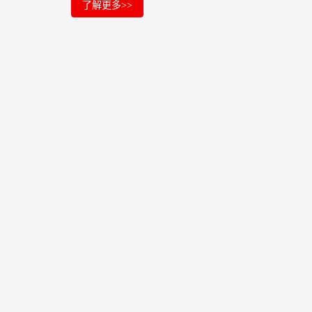
了解更多>>