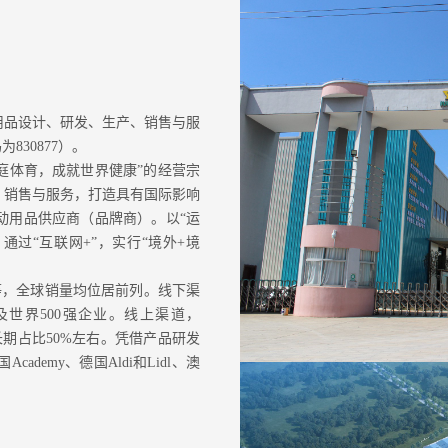
用品设计、研发、生产、销售与服
30877）。
庭体育，成就世界健康”的经营宗
、销售与服务，打造具有国际影响
动用品供应商（品牌商）。以“运
，通过“互联网+”，实行“境外+境
等，全球销量均位居前列。
线下渠
世界500强企业。
线上渠道，
品长期占比50%左右。凭借产品研发
emy、德国Aldi和Lidl、澳