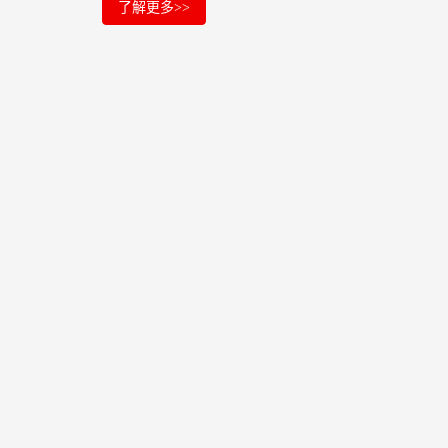
了解更多>>